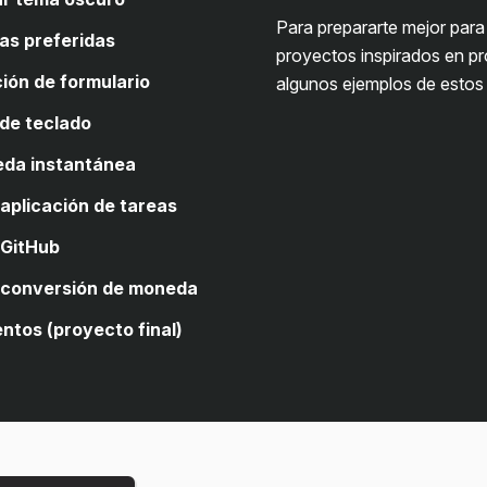
Para prepararte mejor para
as preferidas
proyectos inspirados en p
ión de formulario
algunos ejemplos de estos
 de teclado
eda instantánea
aplicación de tareas
ario, se te pide que
 GitHub
e y cierra la barra lateral de
ario, se te pide que
 conversión de moneda
terna el tema oscuro de una
elección múltiple
ntos (proyecto final)
 al usuario seleccionar sus
de un elemento de formulario.
ado para abrir y cerrar un
insensible a mayúsculas y
o de datos público de naves
n de tareas usando una API.