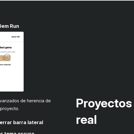
 Gem Run
Proyectos 
vanzados de herencia de
 proyecto.
real
errar barra lateral
ar tema oscuro