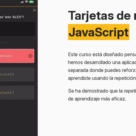
 un usuario de GitHub usando
Tarjetas de
ón de conversión de moneda
JavaScript
rsión de moneda real.
pasos que te enseña a
e alimentos desde cero. Solo
L, CSS y la documentación
Este curso está diseñado pensa
hemos desarrollado una aplicac
separada donde puedes reforz
aprendiste usando la repetició
Se ha demostrado que la repet
de aprendizaje más eficaz.