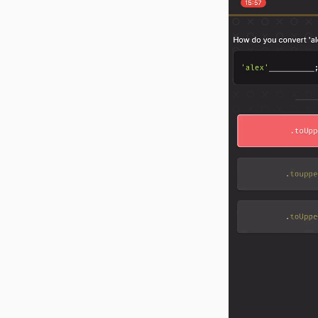
espaciales.
Lista los repositorios de
la API pública de GitHub.
Implementa una aplicaci
usando una API de conve
Proyecto final de varios 
construir un rastreador d
se te proporciona el HTM
de la API.