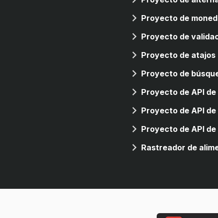
Proyecto de moned
Proyecto de validac
Proyecto de atajos
Proyecto de búsqu
Proyecto de API de 
Dado el código CSS neces
Proyecto de API de
escribas el código que abr
Dado el código CSS neces
una página web.
Proyecto de API de
escribas el código que al
Construye una lógica de s
página.
Rastreador de alime
personalizada que permita
Implementa la validación 
monedas preferidas.
Implementa atajos de tecl
modal existente.
Implementa una búsqueda 
minúsculas de un conjunt
Implementa una aplicació